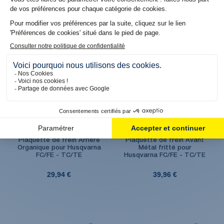
29,94 €
39,96 €
Produit en stock. Livraison 48H
Produit en stock. Livraison 48H
Plaquette de frein Arrière
Plaquette de frein Avant
Organique pour Husqvarna
Métal fritté pour
FC/FE - TC/TE
Husqvarna FC/FE - TC/TE
29,94 €
39,96 €