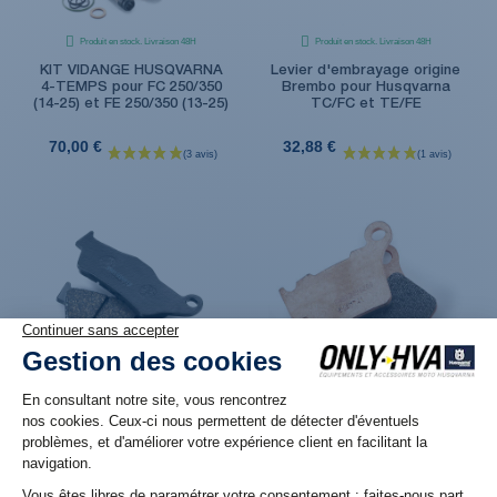
Produit en stock. Livraison 48H
Produit en stock. Livraison 48H
KIT VIDANGE HUSQVARNA
Levier d'embrayage origine
4-TEMPS pour FC 250/350
Brembo pour Husqvarna
(14-25) et FE 250/350 (13-25)
TC/FC et TE/FE
70,00 €
32,88 €
Produit en stock. Livraison 48H
Produit en stock. Livraison 48H
Plaquette de frein Avant
Plaquette de frein Arrière
Organique pour Husqvarna
Métal fritté pour
FC/FE - TC/TE
Husqvarna FC/FE - TC/TE