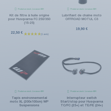
Produit en stock. Livraison 48H
Produit en stock. Livraison 48H
Kit de filtre à huile origine
Lubrifiant de chaîne moto
pour Husqvarna FC 250/350
OFFROAD MOTUL C3
(15-25)
19,90 €
22,50 €
Produit en stock. Livraison 48H
Produit en stock. Livraison 48H
Tapis environnemental
Interrupteur switch
moto XL (200x100cm) WP
Start/stop pour Husqvarna
Suspensions
TC/FC (23+) et TE/FE (24+)