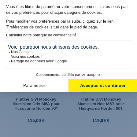
Aluminium M9A Gris pour
Aluminium Noir pour
Husqvarna Norden 901
Husqvarna Norden 901
115,00 €
119,49 €
Produit en stock. Livraison 48H
Produit en stock. Livraison 48H
Platine GIVI Monokey
Platine GIVI Monokey
Aluminium Gris M8A pour
Aluminium Noir M8B pour
Husqvarna Norden 901
Husqvarna Norden 901
115,00 €
119,99 €