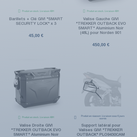
Produit en stock. Livraison 48H
Produit en stock. Livraison 48H
Barillets + Clé GIVI "SMART
Valise Gauche GIVI
SECURITY LOCK" x 3
"TREKKER OUTBACK EVO
SMART" Aluminium Noir
(48L) pour Norden 901
45,00 €
450,00 €
Produit en réassort. Livraison sous 6 jours
Produit en stock. Livraison 48H
ouvrés
Valise Droite GIVI
Support latéral pour
"TREKKER OUTBACK EVO
Valises GIVI "TREKKER
SMART" Aluminium Noir
OUTBACK" PLO9430CAM