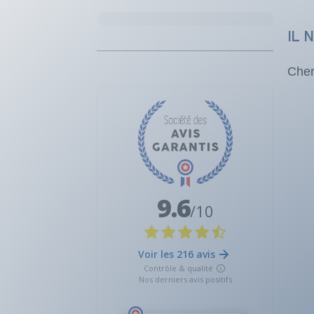
IL 
Cher