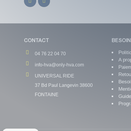
CONTACT
BESOIN
Polit
04 76 22 04 70
A pro
info-hva@only-hva.com
Paiem
Retou
UNIVERSAL RIDE
Besoi
37 Bd Paul Langevin 38600
Menti
FONTAINE
Guide
Progr