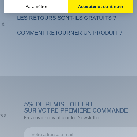
QUELS SONT NOS DÉLAIS DE LIVRAISON ?
LES RETOURS SONT-ILS GRATUITS ?
 à
COMMENT RETOURNER UN PRODUIT ?
5% DE REMISE OFFERT
SUR VOTRE PREMIÈRE COMMANDE
res
En vous inscrivant à notre Newsletter