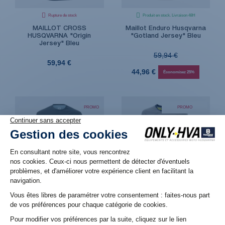
Rupture de stock
Produit en stock. Livraison 48H
MAILLOT CROSS
Maillot Enduro Husqvarna
HUSQVARNA "Origin
"Gotland Jersey" Bleu
Jersey" Bleu
59,94 €
59,94 €
44,96 €
Économisez 25%
PROMO
PROMO
RUPTURE DE STOCK
Produit en stock. Livraison 48H
Rupture de stock
Maillot Enduro Husqvarna
Maillot cross Enfant
"Gotland Jersey" Black
Husqvarna "Kids Railed
Shirt"