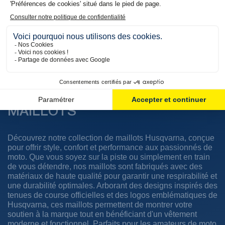
59,94 €
39,96 €
44,96 €
Économisez 25%
31,97 €
Économisez 20%
Affichage 1-14 de 14 article(s)
MAILLOTS
Découvrez notre collection de maillots Husqvarna, conçue
pour offrir style, confort et performance aux passionnés de
moto. Que vous soyez sur la piste ou simplement en train
de vous détendre, nos maillots sont fabriqués avec des
matériaux de haute qualité pour garantir une respirabilité et
une durabilité optimales. Arborant des designs inspirés des
tenues de course officielles et des logos emblématiques de
Husqvarna, ces maillots permettent de montrer votre
soutien à la marque tout en bénéficiant d'un vêtement
moderne et fonctionnel. Parfaits pour les amateurs de moto