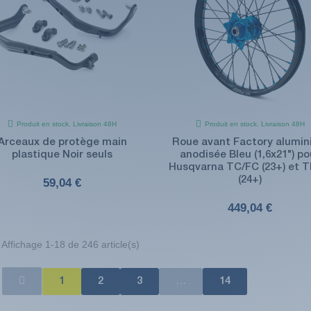
Produit en stock. Livraison 48H
Produit en stock. Livraison 48H
Arceaux de protège main
Roue avant Factory alumi
plastique Noir seuls
anodisée Bleu (1,6x21") po
Husqvarna TC/FC (23+) et T
(24+)
59,04 €
449,04 €
Affichage 1-18 de 246 article(s)
1
2
3
…
14