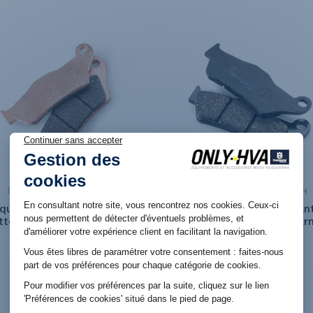
Produit en stock. Livraison 48H
Produit en stock. Livraison 48H
quette de frein Avant Métal
Plaquette de frein Avan
itté pour Husqvarna FC/FE -
Organique pour Husqvar
TC/TE
FC/FE - TC/TE
39,96 €
29,94 €