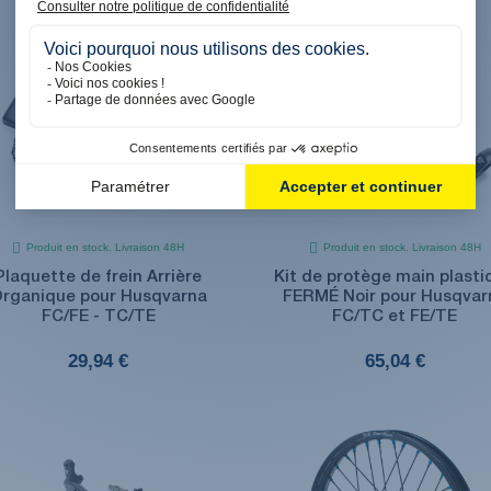
Produit en stock. Livraison 48H
Produit en stock. Livraison 48H
Plaquette de frein Arrière
Kit de protège main plasti
rganique pour Husqvarna
FERMÉ Noir pour Husqvar
FC/FE - TC/TE
FC/TC et FE/TE
29,94 €
65,04 €