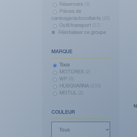
Réservoirs
(3)
Pièces de
carénage/autocollants
(29)
Outil/transport
(57)
Réinitialiser ce groupe
MARQUE
Tous
MOTOREX
(2)
WP
(9)
HUSQVARNA
(233)
MOTUL
(2)
N
COULEUR