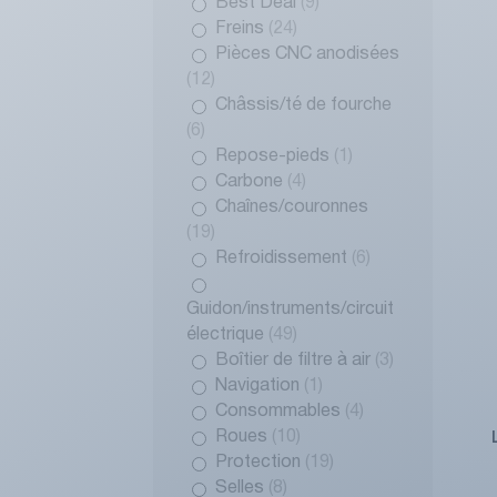
Best Deal
(9)
Freins
(24)
Pièces CNC anodisées
(12)
Châssis/té de fourche
(6)
Repose-pieds
(1)
Carbone
(4)
Chaînes/couronnes
(19)
Refroidissement
(6)
Guidon/instruments/circuit
électrique
(49)
Boîtier de filtre à air
(3)
Navigation
(1)
Consommables
(4)
Roues
(10)
Protection
(19)
Selles
(8)