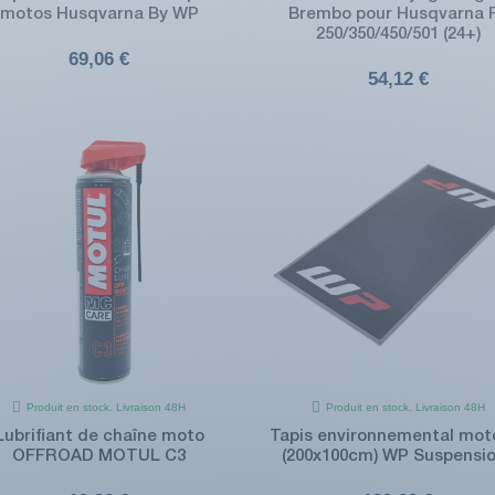
motos Husqvarna By WP
Brembo pour Husqvarna 
250/350/450/501 (24+)
69,06 €
54,12 €
Produit en stock. Livraison 48H
Produit en stock. Livraison 48H
Lubrifiant de chaîne moto
Tapis environnemental mot
OFFROAD MOTUL C3
(200x100cm) WP Suspensi