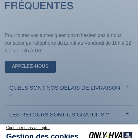
FRÉQUENTES
Pour toutes vos autres questions n'hésitez pas à nous
contacter par téléphone du Lundi au Vendredi de 10h à 12
h et de 14h à 18h
APPELEZ-NOUS
QUELS SONT NOS DÉLAIS DE LIVRAISON
?
LES RETOURS SONT-ILS GRATUITS ?
COMMENT RETOURNER UN PRODUIT ?