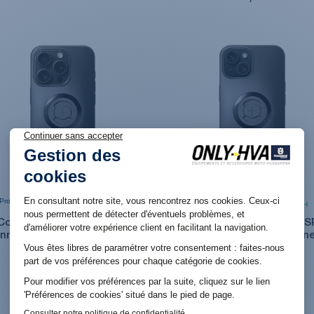
Produit en réassort. Livraison sous 6 jours
Produit en stock. Livraison 48H
ouvrés
Coque de smartphone SP
Coque de smartphone S
nnect SPC+ pour iPhone 15
Connect SPC+ pour iPhone
Pro
39,99 €
39,99 €