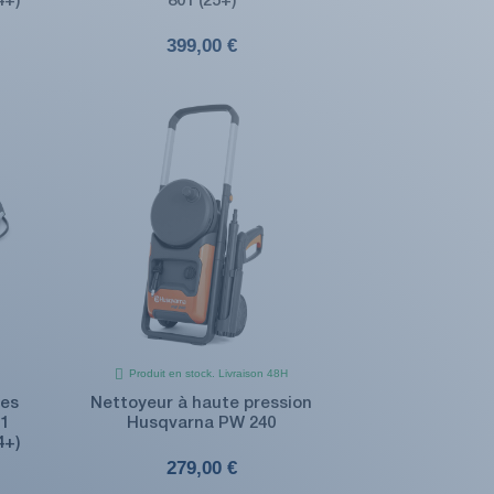
4+)
801 (25+)
399,00 €
Produit en stock. Livraison 48H
tes
Nettoyeur à haute pression
01
Husqvarna PW 240
4+)
279,00 €