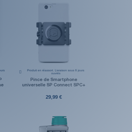
ours
Produit en réassort. Livraison sous 6 jours
ouvrés
P
Pince de Smartphone
ne
universelle SP Connect SPC+
29,99 €