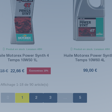
Produit en stock. Livraison 48H
Produit en stock. Livraison 48H
ile Motorex Power Synth 4
Huile Motorex Power Synt
Temps 10W50 1L
Temps 10W60 4L
99,00 €
,18 €
22,66 €
Économisez 10%
Affichage 1-18 de 90 article(s)
1
2
3
…
5