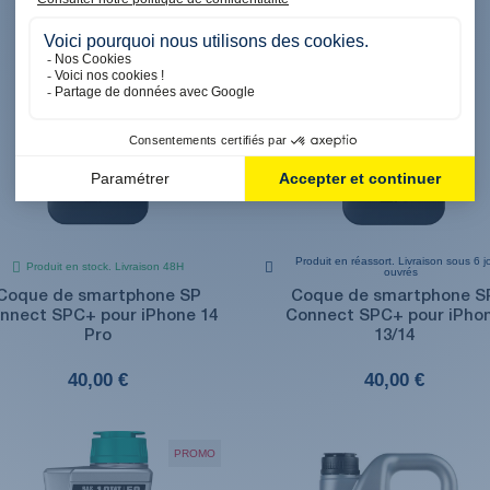
Produit en réassort. Livraison sous 6 j
Produit en stock. Livraison 48H
ouvrés
Coque de smartphone SP
Coque de smartphone S
nnect SPC+ pour iPhone 14
Connect SPC+ pour iPho
Pro
13/14
40,00 €
40,00 €
PROMO