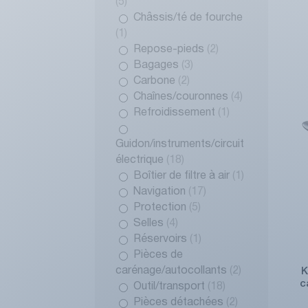
(5)
Châssis/té de fourche
(1)
Repose-pieds
(2)
Bagages
(3)
Carbone
(2)
Chaînes/couronnes
(4)
Refroidissement
(1)
Guidon/instruments/circuit
électrique
(18)
Boîtier de filtre à air
(1)
Navigation
(17)
Protection
(5)
Selles
(4)
Réservoirs
(1)
Pièces de
carénage/autocollants
(2)
K
c
Outil/transport
(18)
Pièces détachées
(2)