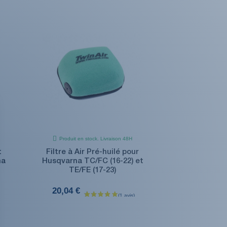
Produit en stock. Livraison 48H
t
Filtre à Air Pré-huilé pour
na
Husqvarna TC/FC (16-22) et
TE/FE (17-23)
20,04 €
(1 avis)