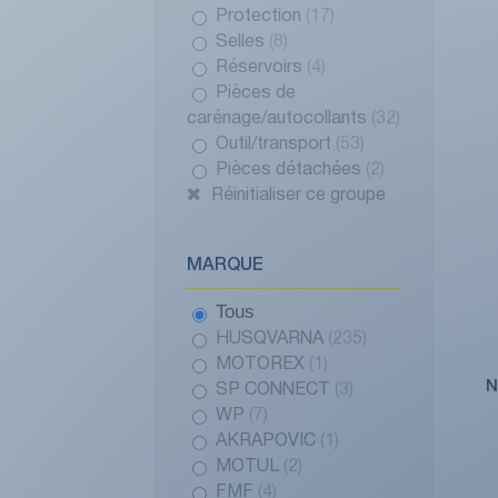
Protection
(17)
Selles
(8)
Réservoirs
(4)
Pièces de
carénage/autocollants
(32)
Outil/transport
(53)
Pièces détachées
(2)
Réinitialiser ce groupe
MARQUE
Tous
HUSQVARNA
(235)
MOTOREX
(1)
N
SP CONNECT
(3)
WP
(7)
AKRAPOVIC
(1)
MOTUL
(2)
FMF
(4)