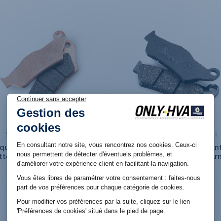
Produit en stock. Livraison 48H
Produit en stock. Livraison 48H
quette de frein Avant Métal
Plaquette de frein Avan
itté pour Husqvarna FC/FE -
Organique pour Husqvar
TC/TE
FC/FE - TC/TE
39,96 €
29,94 €