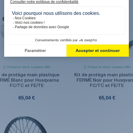
Produit en stock. Livraison 48H
Produit en stock. Livraison 48H
t de protège main plastique
Kit de protège main plasti
RMÉ Blanc pour Husqvarna
FERMÉ Noir pour Husqvar
FC/TC et FE/TE
FC/TC et FE/TE
65,04 €
65,04 €