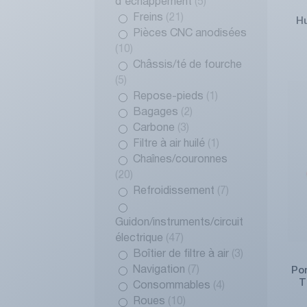
d'échappement
(5)
Freins
(21)
H
Pièces CNC anodisées
(10)
Châssis/té de fourche
(5)
Repose-pieds
(1)
Bagages
(2)
Carbone
(3)
Filtre à air huilé
(1)
Chaînes/couronnes
(20)
Refroidissement
(7)
Guidon/instruments/circuit
électrique
(47)
Boîtier de filtre à air
(3)
Navigation
(7)
Po
T
Consommables
(4)
Roues
(10)