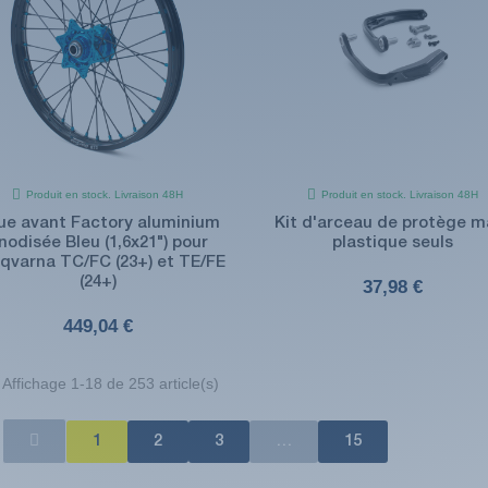
Produit en stock. Livraison 48H
Produit en stock. Livraison 48H
ue avant Factory aluminium
Kit d'arceau de protège m
nodisée Bleu (1,6x21") pour
plastique seuls
qvarna TC/FC (23+) et TE/FE
(24+)
37,98 €
449,04 €
Affichage 1-18 de 253 article(s)
1
2
3
…
15