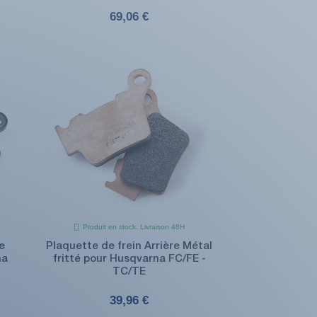
69,06 €
Produit en stock. Livraison 48H
e
Plaquette de frein Arrière Métal
na
fritté pour Husqvarna FC/FE -
TC/TE
39,96 €