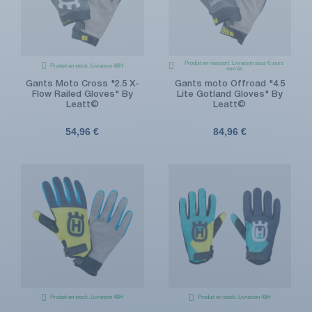
Produit en réassort. Livraison sous 6 jours
Produit en stock. Livraison 48H
ouvrés
Gants Moto Cross "2.5 X-
Gants moto Offroad "4.5
Flow Railed Gloves" By
Lite Gotland Gloves" By
Leatt©
Leatt©
54,96 €
84,96 €
Produit en stock. Livraison 48H
Produit en stock. Livraison 48H