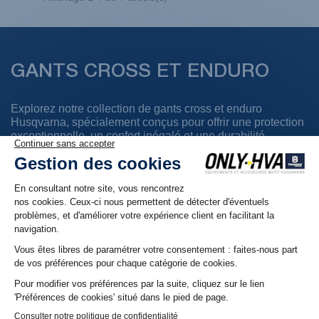
GANTS CROSS ET ENDURO
Explorez notre collection de gants cross et enduro
Husqvarna, spécialement conçus pour offrir une protection
exceptionnelle, un confort inégalé et une durabilité
maximale sur les terrains les plus exigeants. Conçus avec
des matériaux de haute qualité et des technologies
innovantes, nos gants garantissent une adhérence
optimale, une ventilation efficace et une grande liberté de
mouvement. Que vous soyez un pilote amateur ou
professionnel, nos gants vous assurent une expérience de
conduite sécurisée et agréable, même dans les conditions
les plus extrêmes.
CE QUE NOUS OFFRONS
Matériaux Résistants
: Tissus robustes et résistants à
l'abrasion pour une protection supérieure contre les