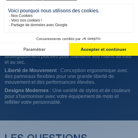
impacts et les déchirures.
Confort Inégalé
: Doublures douces et respirantes pour
une gestion efficace de l'humidité et un confort prolongé
pendant la conduite.
Adhérence Optimale
: Paumes renforcées avec des
matériaux antidérapants pour une prise en main sûre et un
meilleur contrôle de la moto.
Ventilation Efficace
: Zones de ventilation
stratégiquement placées pour maintenir vos mains au frais
et au sec.
Liberté de Mouvement
: Conception ergonomique avec
des panneaux flexibles pour une grande liberté de
mouvement et des performances élevées.
Designs Modernes
: Une variété de styles et de couleurs
pour s'harmoniser avec votre équipement de moto et
refléter votre personnalité.
(1 avis)