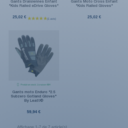
Gants Draisiennes Enfant
Gants Moto Cross Enfant
"Kids Railed eDrive Gloves"
"Kids Railed Gloves"
25,02 €
25,02 €
Produit en stock. Livraison 48H
Gants moto Enduro "2.5
Subzero Gotland Gloves"
By Leatt©
59,94 €
Affichage 1-7 de 7 article(s)