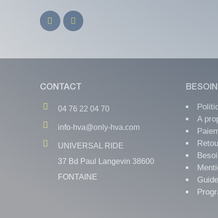
CONTACT
BESOIN
Polit
04 76 22 04 70
A pro
info-hva@only-hva.com
Paiem
Retou
UNIVERSAL RIDE
Besoi
37 Bd Paul Langevin 38600
Menti
FONTAINE
Guide
Progr