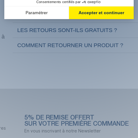
QUELS SONT NOS DÉLAIS DE LIVRAISON ?
LES RETOURS SONT-ILS GRATUITS ?
 à
COMMENT RETOURNER UN PRODUIT ?
5% DE REMISE OFFERT
SUR VOTRE PREMIÈRE COMMANDE
res
En vous inscrivant à notre Newsletter