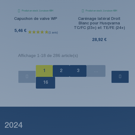
Produit en stock. Livraison 48H
Produit en stock. Livraison 48H
Capuchon de valve WP
Carénage latéral Droit
Blanc pour Husqvarna
TC/FC (23+) et TE/FE (24+)
5,46 €
28,92 €
Affichage 1-18 de 286 article(s)
1
2
3
…
16
2024