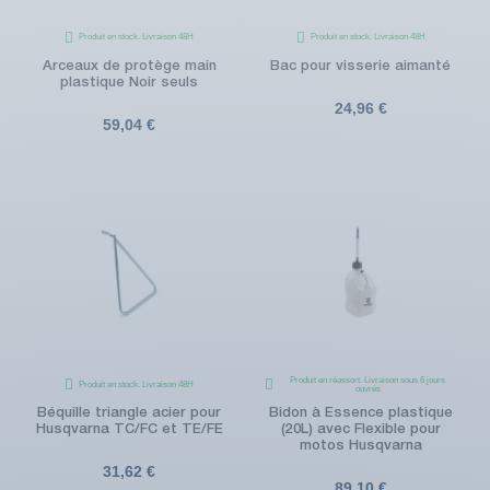
Produit en stock. Livraison 48H
Produit en stock. Livraison 48H
Arceaux de protège main
Bac pour visserie aimanté
plastique Noir seuls
24,96 €
59,04 €
Produit en réassort. Livraison sous 6 jours
Produit en stock. Livraison 48H
ouvrés
Béquille triangle acier pour
Bidon à Essence plastique
Husqvarna TC/FC et TE/FE
(20L) avec Flexible pour
motos Husqvarna
31,62 €
89,10 €