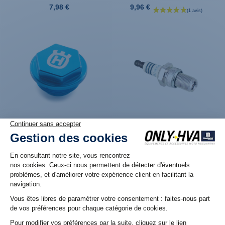
7,98 €
9,96 €
Produit en stock. Livraison 48H
Produit en stock. Livraison 48H
Bouchon de réservoir de
Bougie d'allumage Origine
liquide de frein Brembo
NGK BR10-ECMVX pour
anodisé Bleu pour TC/FC
Husqvarna TC 125 (23+) et
(14-25) et TE/FE (14/17)
TC 150 (25+)
19,98 €
17,16 €