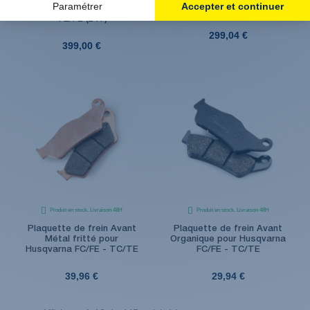
rouge pour Husqvarna
Husqvarna TE/FE (24+)
TE/FE (24+)
299,04 €
399,00 €
Produit en stock. Livraison 48H
Produit en stock. Livraison 48H
Plaquette de frein Avant
Plaquette de frein Avant
Métal fritté pour
Organique pour Husqvarna
Husqvarna FC/FE - TC/TE
FC/FE - TC/TE
39,96 €
29,94 €