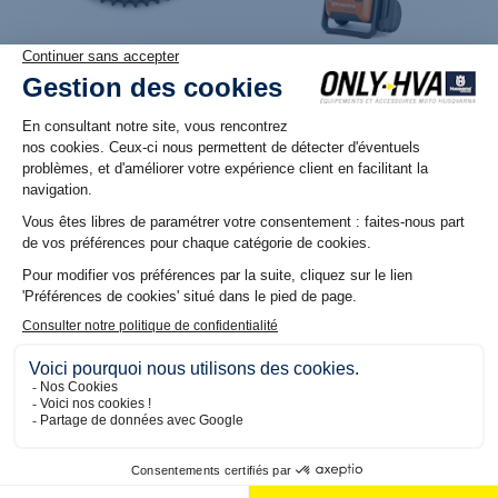
Produit en stock. Livraison 48H
Produit en stock. Livraison 48H
Couronne arrière bi-matière
Nettoyeur à haute pression
Supersprox Stealth (45
Husqvarna PW 240
Dents) pour Husqvarna
Norden 901
279,00 €
69,06 €
Produit en réassort. Livraison sous 6 jours
Produit en stock. Livraison 48H
ouvrés
Jeu de bouchons de
Jeu de bouchons de
fourche réglable anodisés
fourche réglable pour