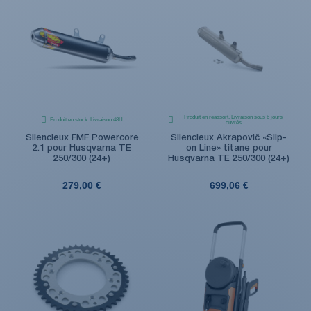
Produit en réassort. Livraison sous 6 jours
Produit en stock. Livraison 48H
ouvrés
Silencieux FMF Powercore
Silencieux Akrapovič «Slip-
2.1 pour Husqvarna TE
on Line» titane pour
250/300 (24+)
Husqvarna TE 250/300 (24+)
279,00 €
699,06 €