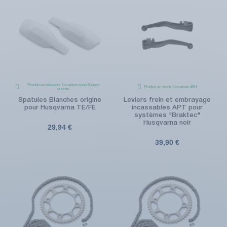
Produit en réassort. Livraison sous 6 jours
Produit en stock. Livraison 48H
ouvrés
Spatules Blanches origine
Leviers frein et embrayage
pour Husqvarna TE/FE
incassables APT pour
systèmes "Braktec"
Husqvarna noir
29,94 €
39,90 €