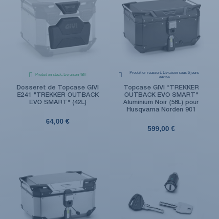
Produit en réassort. Livraison sous 6 jours
Produit en stock. Livraison 48H
ouvrés
Dosseret de Topcase GIVI
Topcase GIVI "TREKKER
E241 "TREKKER OUTBACK
OUTBACK EVO SMART"
EVO SMART" (42L)
Aluminium Noir (58L) pour
Husqvarna Norden 901
64,00 €
599,00 €