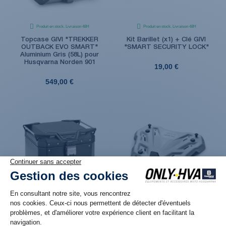
Produit en stock. Livraison 48H
Produit en stock. Livraison 48H
Topcase GIVI "TREKKER
Kit Barillet (x1) + Clé GIVI
OUTBACK EVO SMART"
"SMART SECURITY LOCK"
Aluminium Gris (58L) pour
Husqvarna Norden 901
19,00 €
549,00 €
Produit en stock. Livraison 48H
Produit en stock. Livraison 48H
Topcase GIVI "TREKKER
Platine GIVI Monokey
OUTBACK EVO SMART" Alu
Aluminium M9A Gris pour