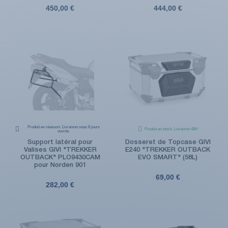
450,00 €
444,00 €
Produit en réassort. Livraison sous 6 jours
Produit en stock. Livraison 48H
ouvrés
Support latéral pour
Dosseret de Topcase GIVI
Valises GIVI "TREKKER
E240 "TREKKER OUTBACK
OUTBACK" PLO9430CAM
EVO SMART" (58L)
pour Norden 901
69,00 €
282,00 €