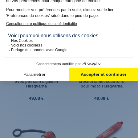
Produit en stock. Livraison 48H
Produit en stock. Livraison 48H
Jeu de sangle à crochets
Jeu de sangle
avec passants guidon
crochets/mousquetons
Husqvarna
pour moto Husqvarna
49,08 €
49,08 €