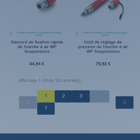
Produit en réassort. Livraison sous 6 jours
Produit en réassort. Livraison sous 6 jours
ouvrés
ouvrés
Raccord de fixation rapide
Outil de réglage de
de fourche à air WP
pression de fourche à air
Suspensions
WP Suspensions
44,94 €
79,92 €
Affichage 1-18 de 114 article(s)
1
2
3
…
7