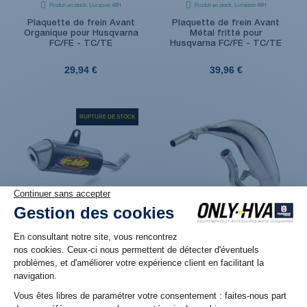
Produit en stock. Livraison 48H
Produit en stock. Livraison 48H
Plaquette de frein Avant
Plaquette de frein Avant
Organique pour Husqvarna
Métal fritté pour
FC/FE - TC/TE
Husqvarna FC/FE - TC/TE
29,94 €
39,96 €
RUPTURE DE STOCK
Rupture de stock
Produit en stock. Livraison 48H
Silencieux FMF Powercore 2
Pot d'échappement FMF
pour Husqvarna TC 85 (18-
Fatty pour Husqvarna TC
24)
85 (18-24)
199,08 €
349,02 €