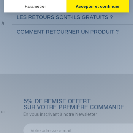
QUELS SONT NOS DÉLAIS DE LIVRAISON ?
LES RETOURS SONT-ILS GRATUITS ?
 à
COMMENT RETOURNER UN PRODUIT ?
5% DE REMISE OFFERT
SUR VOTRE PREMIÈRE COMMANDE
res
En vous inscrivant à notre Newsletter