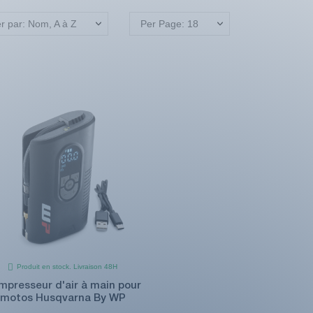
er par: Nom, A à Z
Per Page: 18
Produit en stock. Livraison 48H
mpresseur d'air à main pour
motos Husqvarna By WP