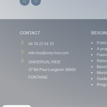
CONTACT
BESOIN
Polit
04 76 22 04 70
A pro
info-hva@only-hva.com
Paiem
Retou
UNIVERSAL RIDE
Besoi
37 Bd Paul Langevin 38600
Menti
FONTAINE
Guide
Progr